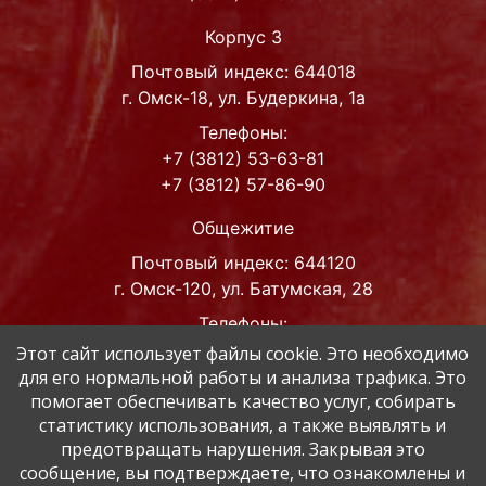
Корпус 3
Почтовый индекс: 644018
г. Омск-18, ул. Будеркина, 1а
Телефоны:
+7 (3812) 53-63-81
+7 (3812) 57-86-90
Общежитие
Почтовый индекс: 644120
г. Омск-120, ул. Батумская, 28
Телефоны:
+7 (3812) 42-63-93
Этот сайт использует файлы cookie. Это необходимо
для его нормальной работы и анализа трафика. Это
Адрес эл. почты
помогает обеспечивать качество услуг, собирать
post@muzped.omskportal.ru
статистику использования, а также выявлять и
muzped@inbox.ru
предотвращать нарушения. Закрывая это
сообщение, вы подтверждаете, что ознакомлены и